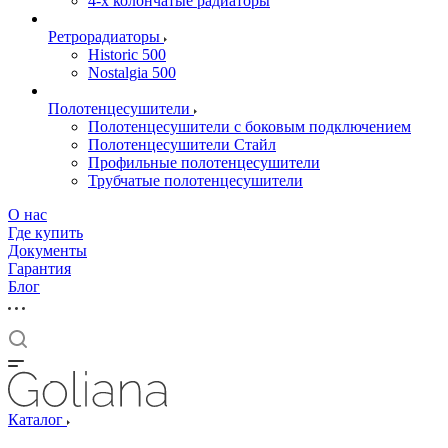
4-х колончатые радиаторы
Ретрорадиаторы
Historic 500
Nostalgia 500
Полотенцесушители
Полотенцесушители с боковым подключением
Полотенцесушители Стайл
Профильные полотенцесушители
Трубчатые полотенцесушители
О нас
Где купить
Документы
Гарантия
Блог
Каталог