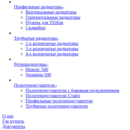
Профильные радиаторы
Вертикальные радиаторы
Горизонтальные радиаторы
Пульты для ТЕНов
Скамейки
Трубчатые радиаторы
2-х колончатые радиаторы
3-х колончатые радиаторы
4-х колончатые радиаторы
Ретрорадиаторы
Historic 500
Nostalgia 500
Полотенцесушители
Полотенцесушители с боковым подключением
Полотенцесушители Стайл
Профильные полотенцесушители
Трубчатые полотенцесушители
О нас
Где купить
Документы